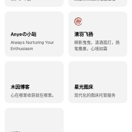
Anyeの小站
清羽飞扬
Always Nurturing Your
柳影曳曳，清酒孤灯，扬
Enthusiasm
笔撒墨，心境如霜
木因博客
星光图床
心在哪里收获就在哪里。
现代化的图床托管服务