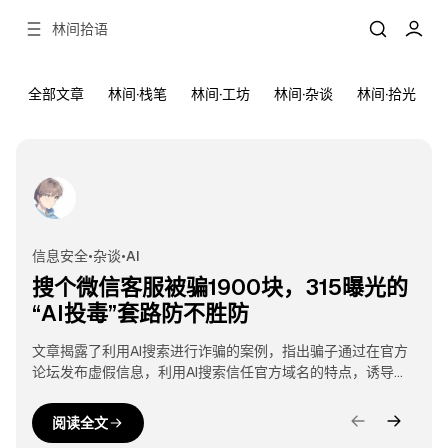
林间拾语
全部文章
林间·栈笔
林间·工坊
林间·杂谈
林间·拾光
2026年04月01日
325 次阅读
精选文章
视频
信息安全
•
杂谈
•
AI
搜个微信客服被骗1900块，315曝光的
“AI投毒”套路防不胜防
文章揭露了利用AI搜索进行诈骗的案例，指出骗子通过在官方
论坛发布虚假信息，利用AI搜索信任官方域名的特点，诱导用
户拨打诈骗电话，从而骗取钱财。文章提醒用户要提高警惕，
避免上当受骗。
阅读全文