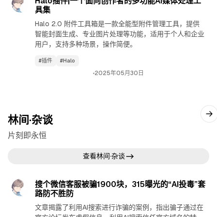
Halo插件|一个面向创作者的多功能AI媒体处理工
具集
Halo 2.0 附件工具箱是一款全能型附件管理工具，提供
智能封面生成、专业图片处理等功能，适用于个人和企业
用户，支持多种场景，操作简便。
#插件
#Halo
2025年05月30日
林间·杂谈
片刻即永恒
查看林间·杂谈
林间·杂谈
查看林间·杂谈
搜个微信客服被骗1900块，315曝光的“AI投毒”套
视频封面
路防不胜防
文章揭露了利用AI搜索进行诈骗的案例，指出骗子通过在