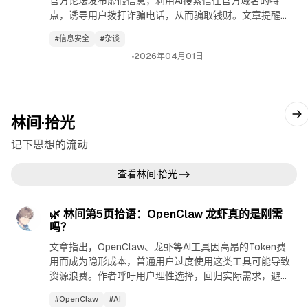
官方论坛发布虚假信息，利用AI搜索信任官方域名的特
点，诱导用户拨打诈骗电话，从而骗取钱财。文章提醒用
户要提高警惕，避免上当受骗。
#信息安全
#杂谈
2026年04月01日
林间·拾光
记下思想的流动
查看林间·拾光
林间·拾光
查看林间·拾光
🌿 林间第5页拾语：OpenClaw 龙虾真的是刚需
吗？
文章指出，OpenClaw、龙虾等AI工具因高昂的Token费
用而成为隐形成本，普通用户过度使用这类工具可能导致
资源浪费。作者呼吁用户理性选择，回归实际需求，避免
盲目跟风。
#OpenClaw
#AI