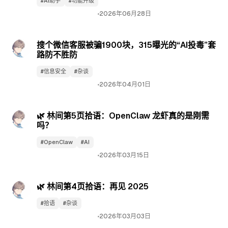
#AI助手
#功能升级
2026年06月28日
林间·杂谈
搜个微信客服被骗1900块，315曝光的“AI投毒”套
视频封面
路防不胜防
#信息安全
#杂谈
2026年04月01日
林间·拾光
🌿 林间第5页拾语：OpenClaw 龙虾真的是刚需
吗？
#OpenClaw
#AI
2026年03月15日
林间·拾光
🌿 林间第4页拾语：再见 2025
#拾语
#杂谈
2026年03月03日
林间·栈笔