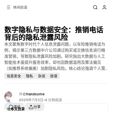
林间拾语
数字隐私与数据安全：推销电话
背后的隐私泄露风险
本文聚焦数字时代个人信息泄露问题，以车险推销电话为
例，揭示第三方数据中介公司通过购买或交换信息进行精
准营销，导致隐私泄露风险加剧。研究指出大数据与人工
智能技术虽提升服务效率，却也因数据滥用及算法偏见
（如推荐系统偏差）加剧隐私风险。核心结论强调个人需
警惕不明推销、利用监管平台投诉、谨慎分享信息、定期
信息安全
隐私
杂谈
拾语
检查隐私设置及选择注重数据保护的服务平台。创新观点
在于提出算法偏见作为隐私泄露外的重要伦理议题。与既
有研究相比，本文将技术伦理问题与消费者实践路径紧密
作者
Handsome
结合，独特贡献在于从社会综合治理视角提出系统性防护
2025年7月3日
•
4 分钟阅读
策略。待探索方向包括算法透明度监管机制及跨平台数据
分享
评论
本文目录
协同治理模式。研究成果对数字隐私保护领域具有实践指