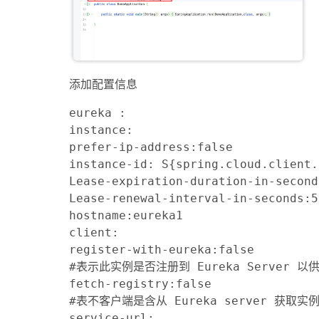
添加配置信息
eureka :

instance:

prefer-ip-address:false

instance-id: S{spring.cloud.client.
Lease-expiration-duration-in-seconds
Lease-renewal-interval-in-seconds:5

hostname:eureka1

client:

register-with-eureka:false

#表示此实例是否注册到 Eureka Server 以
fetch-registry:false

#表不客户端是含从 Eureka server 获取实
service-url:
