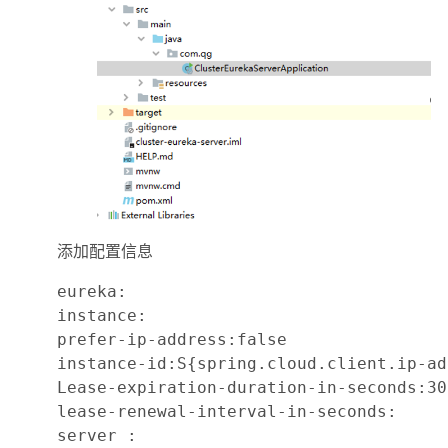
添加配置信息
eureka:

instance:

prefer-ip-address:false

instance-id:S{spring.cloud.client.ip-ad
Lease-expiration-duration-in-seconds:30

lease-renewal-interval-in-seconds:

server :
