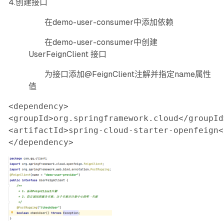
4.创建接口
在demo-user-consumer中添加依赖
在demo-user-consumer中创建
UserFeignClient 接口
为接口添加@FeignClient注解并指定name属性
值
<dependency>

<groupId>org.springframework.cloud</groupId>
<artifactId>spring-cloud-starter-openfeign<
</dependency>