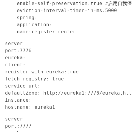
enable-self-preservation:true #启用自我保
eviction-interval-timer-in-ms:5000

spring:

application:

name:register-center
server

port:7776

eureka:

client:

register-with-eureka:true

fetch-registry: true

service-url:

defaultZone: http://eureka1:7776/eureka,htt
instance:

hostname: eureka1
server

port:7777
