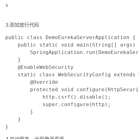
s

3.添加放行代码
public class DemoEurekaServerApplication {

    public static void main(String[] args) {
        SpringApplication.run(DemoEurekaSer
    }

    @EnableWebSecurity

    static class WebSecurityConfig extends 
        @Override

        protected void configure(HttpSecuri
            http.csrf().disable();

            super.configure(http);

        }

    }

}