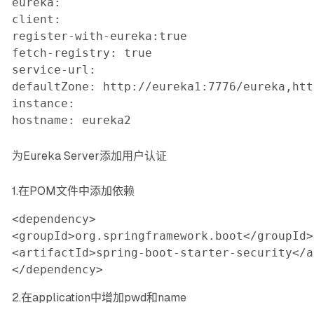
eureka:

client:

register-with-eureka:true

fetch-registry: true

service-url:

defaultZone: http://eureka1:7776/eureka,htt
instance:

hostname: eureka2
为Eureka Server添加用户认证
1.在POM文件中添加依赖
<dependency>

<groupId>org.springframework.boot</groupId>

<artifactId>spring-boot-starter-security</a
</dependency>
2.在application中增加pwd和name