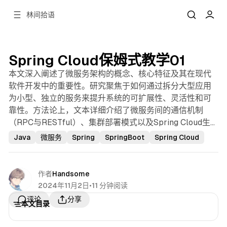
林间拾语
Spring Cloud保姆式教学01
本文深入阐述了微服务架构的概念、核心特征及其在现代
软件开发中的重要性。研究聚焦于如何通过拆分大型应用
为小型、独立的服务来提升系统的可扩展性、灵活性和可
靠性。方法论上，文本详细介绍了微服务间的通信机制
（RPC与RESTful）、集群部署模式以及Spring Cloud生态
（特别是Eureka和Feign）在实现微服务治理中的关键作
Java
微服务
Spring
SpringBoot
Spring Cloud
用。核心结论是，Spring Boot与Spring Cloud的结合为微
服务架构提供了强大而便捷的开发与管理工具集，有效简
化了服务注册、发现、调用等复杂环节。本研究的实践价
作者
Handsome
值在于为开发者提供了构建和管理分布式系统的清晰指导
2024年11月2日
•
11 分钟阅读
和技术选型参考。未来研究可进一步探索更高级的服务治
分享
评论
本文目录
理、容错机制及跨语言微服务集成。
分享
评论