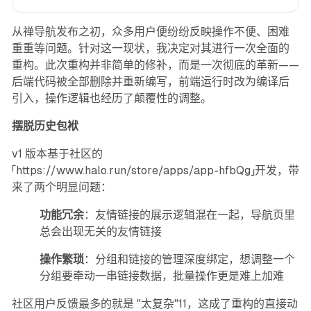
分享
评论
从禅导航发布之初，众多用户便纷纷反映操作不便、困难
重重等问题。针对这一现状，我决定对其进行一次全面的
重构。此次重构并非简单的修补，而是一次彻底的革新——
后端代码被全部删除并重新编写，前端运行时改为编译后
引入，操作逻辑也经历了颠覆性的调整。
摆脱历史包袱
v1 版本基于社区的
「
https://www.halo.run/store/apps/app-hfbQg
」开发，带
来了两个明显问题：
功能冗余
：友情链接的展示逻辑混在一起，导航页里
总会出现无关的友情链接
操作繁琐
：分组和链接的管理深度绑定，想调整一个
分组要牵动一串链接数据，批量操作更是难上加难
社区用户反馈最多的就是 "太复杂"11，这成了重构的直接动