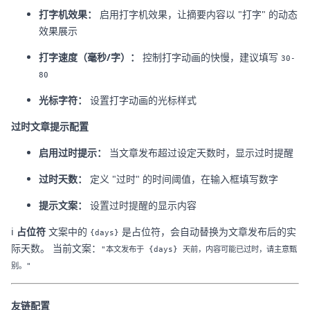
打字机效果：
启用打字机效果，让摘要内容以 "打字" 的动态
效果展示
打字速度（毫秒/字）：
控制打字动画的快慢，建议填写
30-
80
光标字符：
设置打字动画的光标样式
过时文章提示配置
启用过时提示：
当文章发布超过设定天数时，显示过时提醒
过时天数：
定义 "过时" 的时间阈值，在输入框填写数字
提示文案：
设置过时提醒的显示内容
ℹ️
占位符
文案中的
是占位符，会自动替换为文章发布后的实
{days}
际天数。 当前文案：
"本文发布于 {days} 天前，内容可能已过时，请主意甄
别。"
友链配置