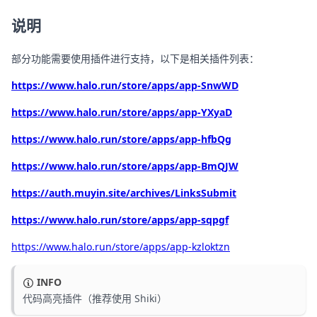
说明
部分功能需要使用插件进行支持，以下是相关插件列表：
https://www.halo.run/store/apps/app-SnwWD
https://www.halo.run/store/apps/app-YXyaD
https://www.halo.run/store/apps/app-hfbQg
https://www.halo.run/store/apps/app-BmQJW
https://auth.muyin.site/archives/LinksSubmit
https://www.halo.run/store/apps/app-sqpgf
https://www.halo.run/store/apps/app-kzloktzn
INFO
代码高亮插件（推荐使用 Shiki）